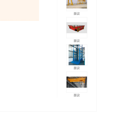
面议
面议
面议
面议