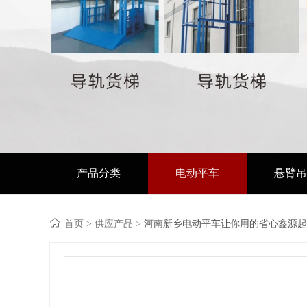
产品分类
电动平车
悬臂吊
|--
门式起重机
电动葫芦
|--
首页
供应产品
河南新乡电动平车让你用的省心鑫源起
>
>