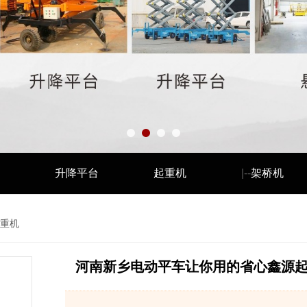
升降平台
起重机
|--
架桥机
低静空葫芦
|--
台车葫芦
|--
防爆葫芦
重机
河南新乡电动平车让你用的省心鑫源