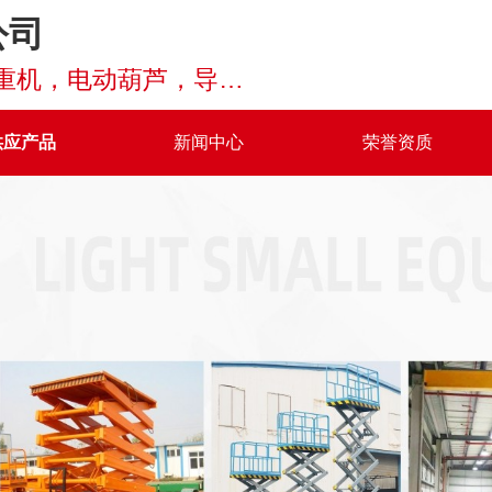
公司
鑫起牌单双梁桥门式起重机，路桥起重机，电动葫芦，导轨货梯，升降平台悬臂吊电动平车-河南鑫源起重机集团有限公司
供应产品
新闻中心
荣誉资质