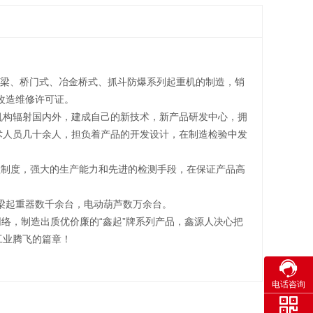
双梁、桥门式、冶金桥式、抓斗防爆系列起重机的制造，销
改造维修许可证。
机构辐射国内外，建成自己的新技术，新产品研发中心，拥
术人员几十余人，担负着产品的开发设计，在制造检验中发
管理制度，强大的生产能力和先进的检测手段，在保证产品高
梁起重器数千余台，电动葫芦数万余台。
络，制造出质优价廉的“鑫起”牌系列产品，鑫源人决心把
工业腾飞的篇章！

咨询
电话咨询
13603

微